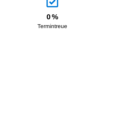
0
%
Termintreue
Kontakt
Was können wir für Sie tun? Teilen Sie
uns gerne Ihre Wünsche und
Anregungen mit.
Norddeicher Straße 47-49 · D-26506
Norden