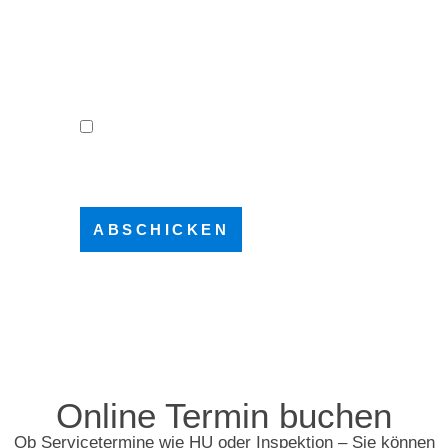
Ich erkenne die
Datenschutzbestimmung des Autohaus
Kannegiesser an.*
Please leave this field empty.
Online Termin buchen
Ob Servicetermine wie HU oder Inspektion – Sie können