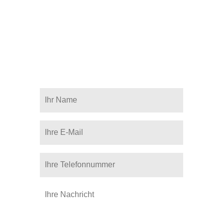
info@autohaus-kannegiesser.de
+49 (0)4931 - 93930
Öffnungszeiten Service: Mo. - Fr. 7:30 -
18:00 Uhr, Sa 09:00 - 12:00 Uhr
Öffnungszeiten Verkauf: Mo. - Fr. 7:30 -
18:00 Uhr, Sa 09:00 - 14:00 Uhr
Ihr Name*
Ihre E-Mail*
Ihre Telefonnummer
Ihre Nachricht