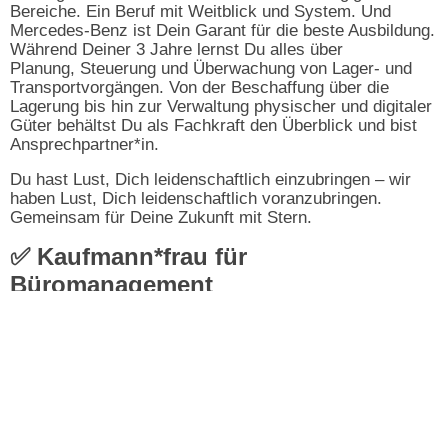
Bereiche. Ein Beruf mit Weitblick und System. Und
Mercedes-Benz ist Dein Garant für die beste Ausbildung.
Während Deiner 3 Jahre lernst Du alles über
Planung, Steuerung und Überwachung von Lager- und
Transportvorgängen. Von der Beschaffung über die
Lagerung bis hin zur Verwaltung physischer und digitaler
Güter behältst Du als Fachkraft den Überblick und bist
Ansprechpartner*in.
Du hast Lust, Dich leidenschaftlich einzubringen – wir
haben Lust, Dich leidenschaftlich voranzubringen.
Gemeinsam für Deine Zukunft mit Stern.
✅ Kaufmann*frau für
Büromanagement
Mit Struktur und Leidenschaft sicher in die Zukunft.
Als Kaufmann*frau für Büromanagement bist Du der
organisatorische Knotenpunkt des Unternehmens – bei
Dir laufen alle Fäden zusammen. Ein vielseitiger Beruf
mit echtem Koordinationsanspruch. Und Mercedes-Benz
ist Dein Garant für die beste Ausbildung. Während Deiner
3 Jahre lernst Du alles über das Organisieren eines